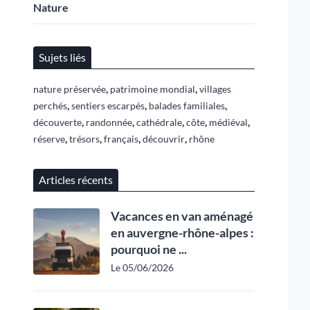
Nature
Sujets liés
,
,
nature préservée
patrimoine mondial
villages
,
,
,
perchés
sentiers escarpés
balades familiales
,
,
,
,
,
découverte
randonnée
cathédrale
côte
médiéval
,
,
,
,
réserve
trésors
français
découvrir
rhône
Articles récents
Vacances en van aménagé
en auvergne-rhône-alpes :
pourquoi ne ...
Le 05/06/2026