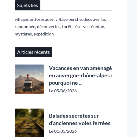
Sujets liés
,
,
,
villages pittoresques
village perché
découverte
,
,
,
,
,
randonnée
découvertes
forêt
réserve
réunion
,
mystères
expédition
Articles récents
Vacances en van aménagé
en auvergne-rhône-alpes :
pourquoi ne ...
Le 05/06/2026
Balades secrètes sur
d’anciennes voies ferrées
Le 01/05/2026